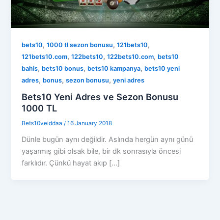
,
,
,
bets10
1000 tl sezon bonusu
121bets10
,
,
,
121bets10.com
122bets10
122bets10.com
bets10
,
,
,
bahis
bets10 bonus
bets10 kampanya
bets10 yeni
,
,
,
adres
bonus
sezon bonusu
yeni adres
Bets10 Yeni Adres ve Sezon Bonusu
1000 TL
Bets10veiddaa
/
16 January 2018
Dünle bugün aynı değildir. Aslında hergün aynı günü
yaşarmış gibi olsak bile, bir dk sonrasıyla öncesi
farklıdır. Çünkü hayat akıp […]