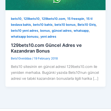
,
,
,
,
bets10
129bets10
129bets10.com
15 freespin
15 tl
,
,
,
,
bedava bahis
bets10 bahis
bets10 bonus
Bets10 Giriş
,
,
,
,
bets10 yeni adres
bonus
güncel adres
whatsapp
,
whatsapp bonusu
yeni adres
129bets10.com Güncel Adres ve
Kazandıran Bonus
Bets10veiddaa
/
19 February 2018
Bets10 sitesinin en güncel adresi 129bets10.com ile
yeniden merhaba. Bugünki yazıda Bets10‘nun güncel
adresi ve tabıki kazandıran bonuslarla ilgili harika […]