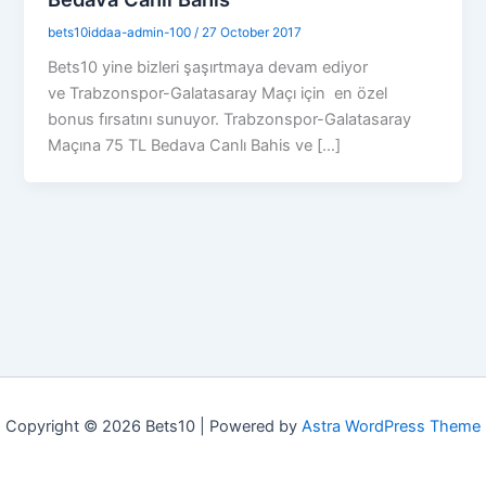
bets10iddaa-admin-100
/
27 October 2017
Bets10 yine bizleri şaşırtmaya devam ediyor
ve Trabzonspor-Galatasaray Maçı için en özel
bonus fırsatını sunuyor. Trabzonspor-Galatasaray
Maçına 75 TL Bedava Canlı Bahis ve […]
Copyright © 2026 Bets10 | Powered by
Astra WordPress Theme