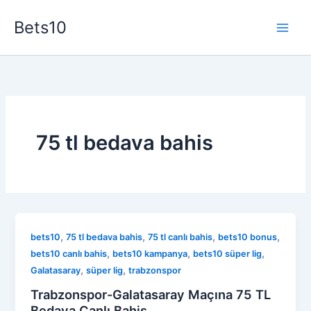
Skip
Bets10
to
content
75 tl bedava bahis
,
,
,
,
bets10
75 tl bedava bahis
75 tl canlı bahis
bets10 bonus
,
,
,
bets10 canlı bahis
bets10 kampanya
bets10 süper lig
,
,
Galatasaray
süper lig
trabzonspor
Trabzonspor-Galatasaray Maçına 75 TL
Bedava Canlı Bahis