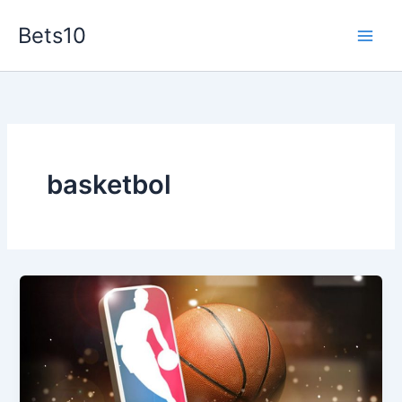
Skip
Bets10
to
content
basketbol