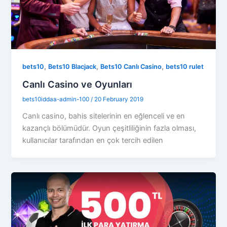
,
,
,
bets10
Bets10 Blacjack
Bets10 Canlı Casino
bets10 rulet
Canlı Casino ve Oyunları
bets10iddaa-admin-100
/
20 February 2019
Canlı casino, bahis sitelerinin en eğlenceli ve en
kazançlı bölümüdür. Oyun çeşitliliğinin fazla olması,
kullanıcılar tarafından en çok tercih edilen