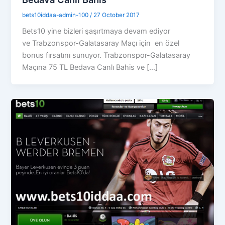
bets10iddaa-admin-100
/
27 October 2017
Bets10 yine bizleri şaşırtmaya devam ediyor
ve Trabzonspor-Galatasaray Maçı için en özel
bonus fırsatını sunuyor. Trabzonspor-Galatasaray
Maçına 75 TL Bedava Canlı Bahis ve […]