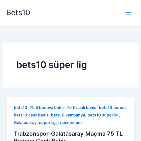
Skip
Bets10
to
content
bets10 süper lig
,
,
,
,
bets10
75 tl bedava bahis
75 tl canlı bahis
bets10 bonus
,
,
,
bets10 canlı bahis
bets10 kampanya
bets10 süper lig
,
,
Galatasaray
süper lig
trabzonspor
Trabzonspor-Galatasaray Maçına 75 TL
Bedava Canlı Bahis