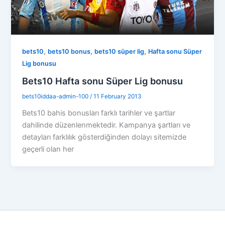
,
,
,
bets10
bets10 bonus
bets10 süper lig
Hafta sonu Süper
Lig bonusu
Bets10 Hafta sonu Süper Lig bonusu
bets10iddaa-admin-100
/
11 February 2013
Bets10 bahis bonusları farklı tarihler ve şartlar
dahilinde düzenlenmektedir. Kampanya şartları ve
detayları farklılık gösterdiğinden dolayı sitemizde
geçerli olan her