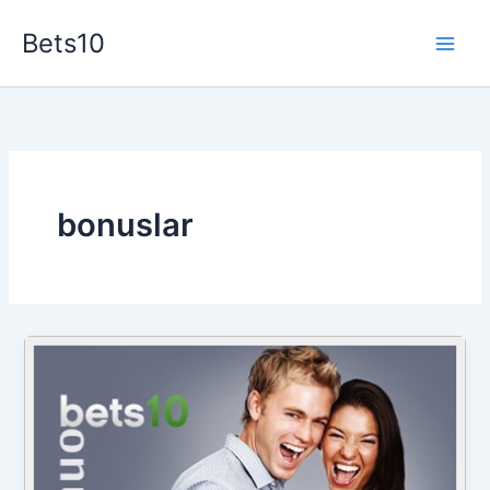
Skip
Bets10
to
content
bonuslar