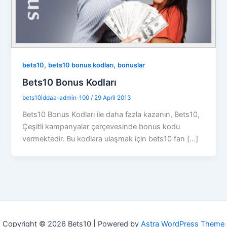
,
,
bets10
bets10 bonus kodları
bonuslar
Bets10 Bonus Kodları
bets10iddaa-admin-100
/
29 April 2013
Bets10 Bonus Kodları ile daha fazla kazanın, Bets10,
Çeşitli kampanyalar çerçevesinde bonus kodu
vermektedir. Bu kodlara ulaşmak için bets10 fan […]
Copyright © 2026 Bets10 | Powered by
Astra WordPress Theme