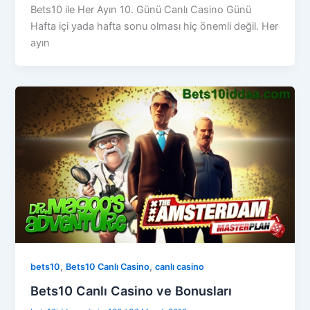
Bets10 ile Her Ayın 10. Günü Canlı Casino Günü
Hafta içi yada hafta sonu olması hiç önemli değil. Her
ayın
,
,
bets10
Bets10 Canlı Casino
canlı casino
Bets10 Canlı Casino ve Bonusları