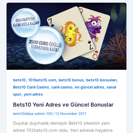
,
,
,
,
bets10
101bets10.com
bets10 bonus
bets10 bonusları
,
,
,
Bets10 Canlı Casino
canlı casino
en güncel adres
sanal
,
spor
yeni adres
Bets10 Yeni Adres ve Güncel Bonuslar
bets10iddaa-admin-100
/
13 November 2017
Duyduk duymadık demeyin Bets10 sitesinin yeni
adresi 102bets10.com oldu. Yeni adresle hayatına