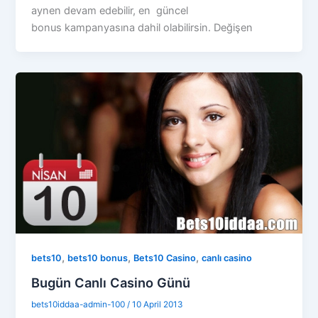
aynen devam edebilir, en güncel
bonus kampanyasına dahil olabilirsin. Değişen
,
,
,
bets10
bets10 bonus
Bets10 Casino
canlı casino
Bugün Canlı Casino Günü
bets10iddaa-admin-100
/
10 April 2013