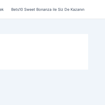
ek
Bets10 Sweet Bonanza ile Siz De Kazanın