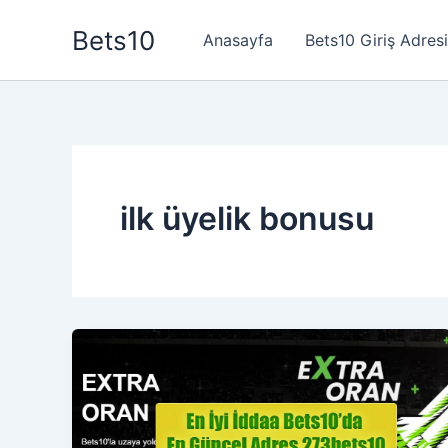
Skip
Bets10
to
Anasayfa
Bets10 Giriş Adres
content
ilk üyelik bonusu