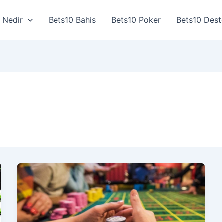
i Nedir
Bets10 Bahis
Bets10 Poker
Bets10 Dest