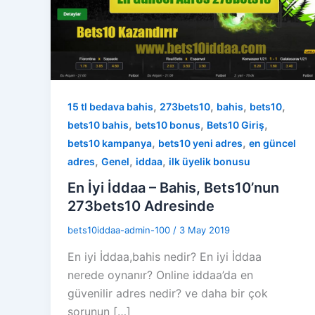
,
,
,
,
15 tl bedava bahis
273bets10
bahis
bets10
,
,
,
bets10 bahis
bets10 bonus
Bets10 Giriş
,
,
bets10 kampanya
bets10 yeni adres
en güncel
,
,
,
adres
Genel
iddaa
ilk üyelik bonusu
En İyi İddaa – Bahis, Bets10’nun
273bets10 Adresinde
bets10iddaa-admin-100
/
3 May 2019
En iyi İddaa,bahis nedir? En iyi İddaa
nerede oynanır? Online iddaa’da en
güvenilir adres nedir? ve daha bir çok
sorunun […]