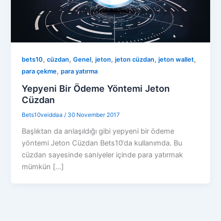
,
,
,
,
,
,
bets10
cüzdan
Genel
jeton
jeton cüzdan
jeton wallet
,
para çekme
para yatırma
Yepyeni Bir Ödeme Yöntemi Jeton
Cüzdan
Bets10veiddaa
/
30 November 2017
Başlıktan da anlaşıldığı gibi yepyeni bir ödeme
yöntemi Jeton Cüzdan Bets10‘da kullanımda. Bu
cüzdan sayesinde saniyeler içinde para yatırmak
mümkün […]