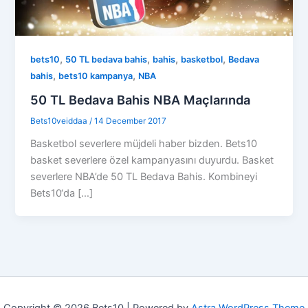
,
,
,
,
bets10
50 TL bedava bahis
bahis
basketbol
Bedava
,
,
bahis
bets10 kampanya
NBA
50 TL Bedava Bahis NBA Maçlarında
Bets10veiddaa
/
14 December 2017
Basketbol severlere müjdeli haber bizden. Bets10
basket severlere özel kampanyasını duyurdu. Basket
severlere NBA’de 50 TL Bedava Bahis. Kombineyi
Bets10‘da […]