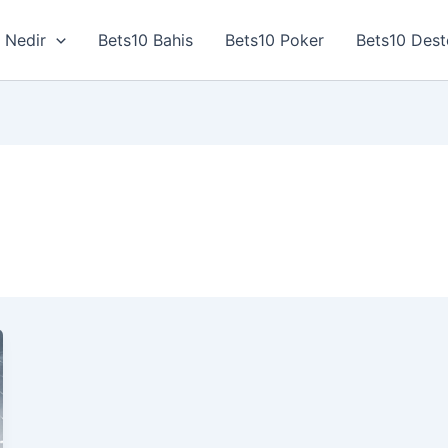
i Nedir
Bets10 Bahis
Bets10 Poker
Bets10 Dest