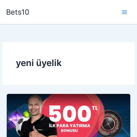
Skip
Bets10
to
content
yeni üyelik