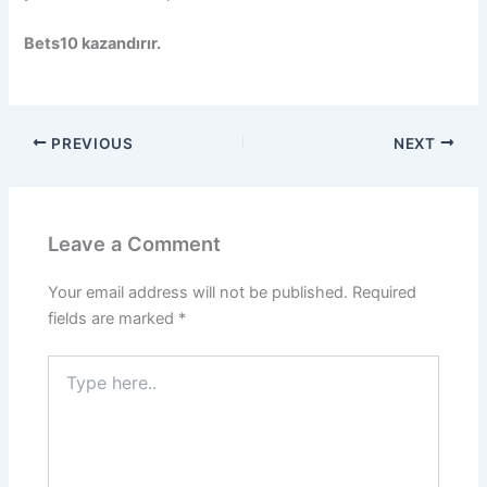
Bets10 kazandırır.
PREVIOUS
NEXT
Leave a Comment
Your email address will not be published.
Required
fields are marked
*
Type
here..