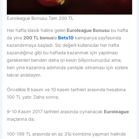
Euroleague Bonusu Tam 200 TL
Her hafta klasik haline gelen
Euroleague Bonusu
bu hafta
da yine
200 TL bonus
la
Bets10
kampanya sayfasında
kazandırmaya başladı. Siz değerli kullanıcılar her hafta
kazandığınız gibi bu haftada kazanmak için yapılması
gerekenleri benden daha iyi kesin biliyorsunuzdur ama;
ben yine kazanma adımında yanlışlık olmaması için sizlere
tekrar anlatayım.
Öncelikle 8 kasım ve 10 kasım tarihleri arasında hesabına
100 TL yatır. Daha sonra;
9-10 Kasım 2017 tarihleri arasında oynanacak
Euroleague
maçlarına da;
100-199 TL arasında en az 3’lü kombine yapman halinde