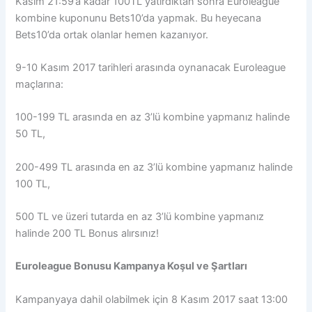
Kasım 21:59’a kadar 100TL yatırdıktan sonra Euroleague
kombine kuponunu Bets10’da yapmak. Bu heyecana
Bets10’da ortak olanlar hemen kazanıyor.
9-10 Kasım 2017 tarihleri arasında oynanacak Euroleague
maçlarına:
100-199 TL arasında en az 3’lü kombine yapmanız halinde
50 TL,
200-499 TL arasında en az 3’lü kombine yapmanız halinde
100 TL,
500 TL ve üzeri tutarda en az 3’lü kombine yapmanız
halinde 200 TL Bonus alırsınız!
Euroleague Bonusu Kampanya Koşul ve Şartları
Kampanyaya dahil olabilmek için 8 Kasım 2017 saat 13:00